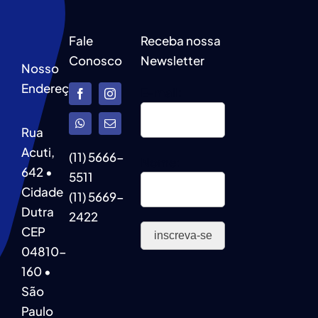
Fale
Receba nossa
Conosco
Newsletter
Nosso
Endereço
E-mail:
Rua
Acuti,
(11) 5666-
Nome:
642 •
5511
Cidade
(11) 5669-
Dutra
2422
CEP
04810-
160 •
São
Paulo