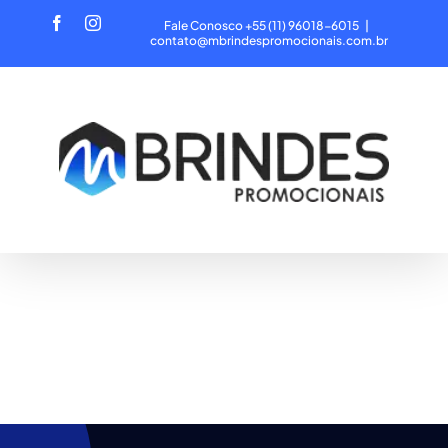
Ir
Facebook
Instagram
Fale Conosco +55 (11) 96018-6015
|
para
contato@mbrindespromocionais.com.br
o
conteúdo