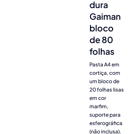
dura
Gaiman
bloco
de 80
folhas
Pasta A4 em
cortiça, com
um bloco de
20 folhas lisas
em cor
marfim,
suporte para
esferográfica
(não inclusa).