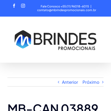
Ir
Facebook
Instagram
Fale Conosco +55 (11) 96018-6015
|
para
contato@mbrindespromocionais.com.br
o
conteúdo
Anterior
Próximo
MB-CAN 03889