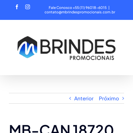
Ir
Facebook
Instagram
Fale Conosco +55 (11) 96018-6015
|
para
contato@mbrindespromocionais.com.br
o
conteúdo
Anterior
Próximo
MB-CAN 18720