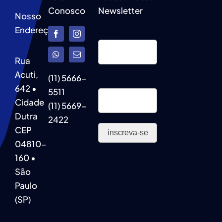
Conosco
Newsletter
Nosso
Endereço
E-mail:
Rua
Acuti,
(11) 5666-
Nome:
642 •
5511
Cidade
(11) 5669-
Dutra
2422
CEP
04810-
160 •
São
Paulo
(SP)